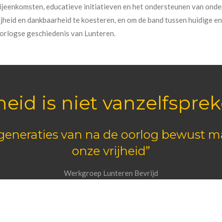
jeenkomsten, educatieve initiatieven en het ondersteunen van onder
ijheid en dankbaarheid te koesteren, en om de band tussen huidige e
orlogse geschiedenis van Lunteren.
jheid is niet vanzelfspre
 generaties van na de oorlog bewust 
onze vrijheid”
Werkgroep Lunteren Bevrijd