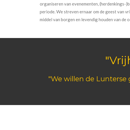
organiseren van evenementen, (herdenkings-)bi
periode. We streven ernaar om de geest van vr
middel van borgen en levendig houden van de o
"Vri
"We willen de Lunterse