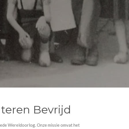
teren Bevrijd
weede Wereldoorlog. Onze missie omvat het