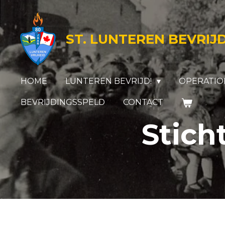
Ga
direct
ST. LUNTEREN BEVRIJ
naar
de
hoofdinhoud
HOME
LUNTEREN BEVRIJD!
OPERATION
BEVRIJDINGSSPELD
CONTACT
Stich