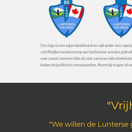
Ons logo is een eigen beeldmerk en valt onder ons copyr
schriftelijke toestemming van het bestuur worden gebrui
voor zowel commerciële als niet-commerciële doeleinde
leiden tot juridische consequenties. Neem bij vragen of v
"Vri
"We willen de Lunterse