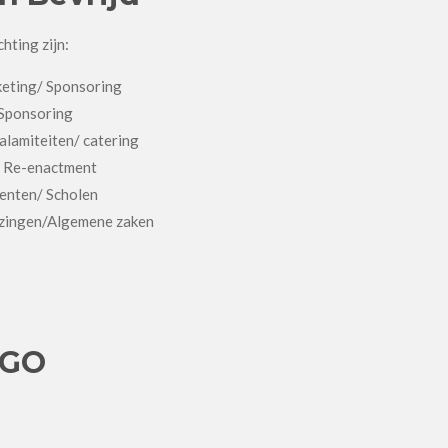
hting zijn:
rketing/ Sponsoring
 Sponsoring
Calamiteiten/ catering
/ Re-enactment
menten/ Scholen
ezingen/Algemene zaken
OGO