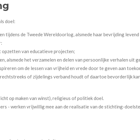
ng
ls doel:
en tijdens de Tweede Wereldoorlog, alsmede haar bevrijding levend
r:
 opzetten van educatieve projecten;
, alsmede het verzamelen en delen van persoonlijke verhalen uit ge
nspireren om de lessen van vrijheid en vrede door te geven aan toek
rechtstreeks of zijdelings verband houdt of daartoe bevorderlijk kan z
cht op maken van winst), religieus of politiek doel.
rs - werken vrijwillig mee aan de realisatie van de stichting-doelste