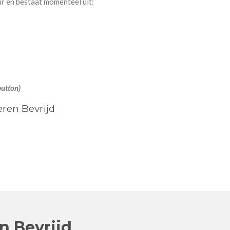
ur en bestaat momenteel uit:
button)
eren Bevrijd
n Bevrijd