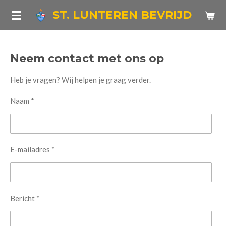
Ga
ST. LUNTEREN BEVRIJD
direct
naar
de
Neem contact met ons op
hoofdinhoud
Heb je vragen? Wij helpen je graag verder.
Naam *
E-mailadres *
Bericht *