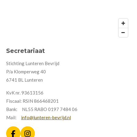
Secretariaat
Stichting Lunteren Bevrijd
P/a Klomperweg 40
6741 BL Lunteren
KvK nr. 93613156
Fiscaal: RSIN 866468201
Bank: NL55 RABO 0197 7484 06
Mail:
info@lunteren-bevrijd.nl
F
I